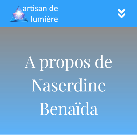
Skip
to
Tog
content
Nav
Accueil
A propos de
Prestations
Naserdine
Informations
Paiement
Benaïda
Contact