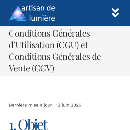
Skip
to
Tog
content
Nav
Conditions Générales
Accueil
d’Utilisation (CGU) et
Conditions Générales de
Prestations
Vente (CGV)
Informations
Paiement
Dernière mise à jour : 12 juin 2025
Contact
1. Objet