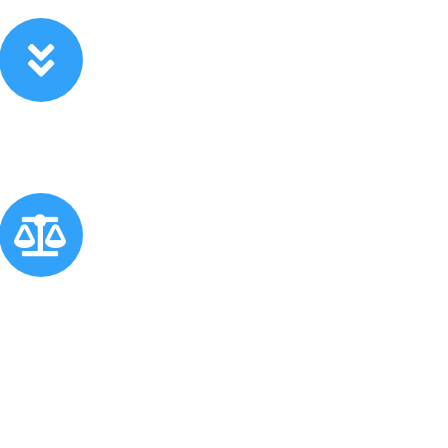
Amélioration des troubles de la
peau
(eczéma, psoriasis, brûlures, cicatrisation
plus rapide)
Équilibrage énergétique général
(harmonisation des énergies corporelles et
émotionnelles, sensation de mieux-être
profond)