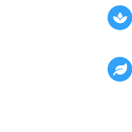
Renforcement des processus
naturels d'auto-guérison
(stimulation globale du corps pour mieux
récupérer de maladies ou de blessures)
Soutien en complément des
traitements médicaux lourds
(accompagnement pendant les traitements
de radiothérapie, traitements
dermatologiques…)