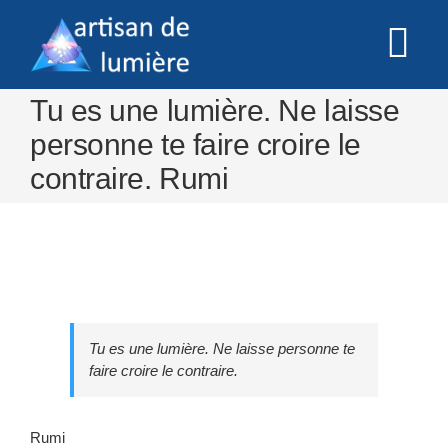
Skip
to
Tog
content
Nav
Tu es une lumière. Ne laisse
Accueil
personne te faire croire le
contraire. Rumi
Prestations
Informations
Paiement
Tu es une lumière. Ne laisse personne te
faire croire le contraire.
Contact
Rumi