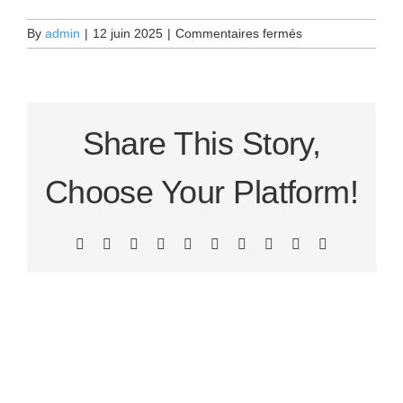
sur
By
admin
|
12 juin 2025
|
Commentaires fermés
Tu
es
une
lumière.
Ne
Share This Story,
laisse
personne
Choose Your Platform!
te
faire
croire
le
Facebook
X
Reddit
LinkedIn
WhatsApp
Tumblr
Pinterest
Vk
Xing
Email
contraire.
Rumi