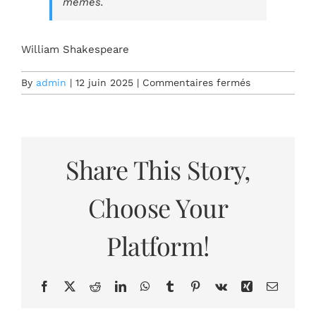
mêmes.
William Shakespeare
sur
By
admin
|
12 juin 2025
|
Commentaires fermés
Ce
n’est
pas
dans
les
Share This Story,
étoiles
qu’est
Choose Your
tenue
notre
destinée,
Platform!
mais
en
nous-
Facebook
X
Reddit
LinkedIn
WhatsApp
Tumblr
Pinterest
Vk
Xing
Email
mêmes.
William