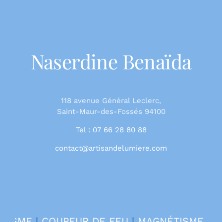
Naserdine Benaïda
118 avenue Général Leclerc,
Saint-Maur-des-Fossés 94100
Tel : 07 66 28 80 88
contact@artisandelumiere.com
ISME
|
COUPEUR DE FEU
|
MAGNÉTISME POU