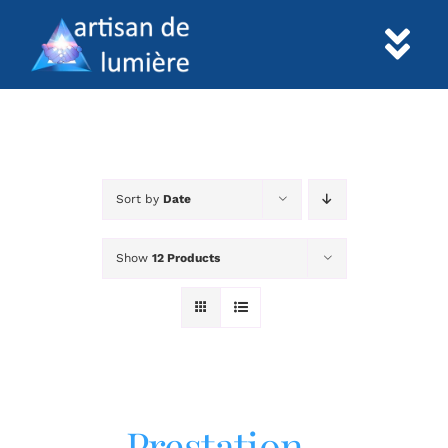
Skip
to
Tog
content
Nav
Accueil
Prestations
Sort by
Date
Informations
Show
12 Products
Paiement
Contact
Prestation